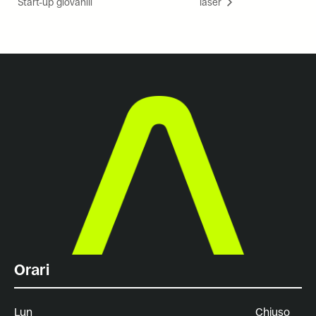
Start-up giovanili
laser
Orari
Lun
Chiuso