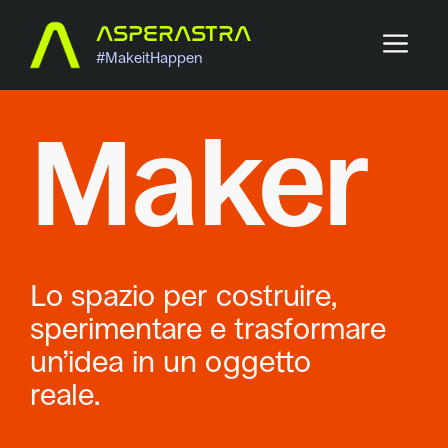
Vai
ASPERASTRA
ME
al
#MakeitHappen
contenuto
Maker
Lo spazio per costruire,
sperimentare e trasformare
un’idea in un oggetto
reale.