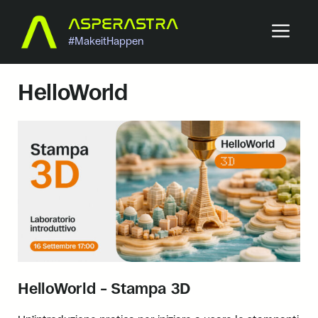
Vai
ASPERASTRA
ME
al
#MakeitHappen
contenuto
HelloWorld
HelloWorld – Stampa 3D