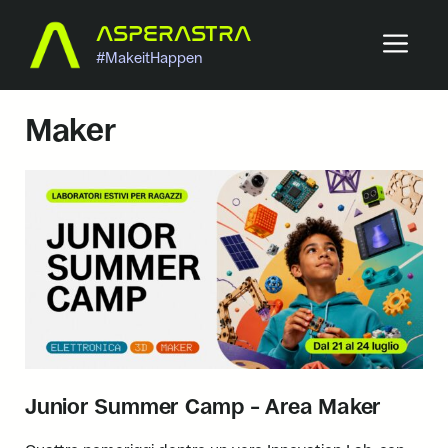
Vai
ASPERASTRA
ME
al
#MakeitHappen
contenuto
Maker
Junior Summer Camp – Area Maker