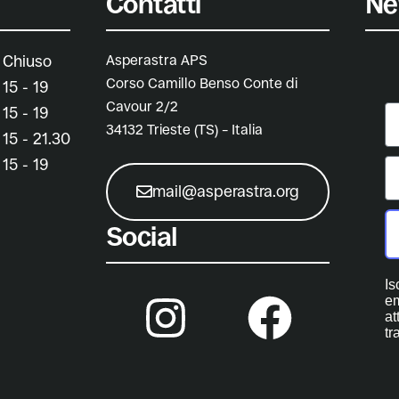
Contatti
Ne
Asperastra APS
Chiuso
Corso Camillo Benso Conte di
15 - 19
Cavour 2/2
N
15 - 19
34132 Trieste (TS) – Italia
15 - 21.30
E
15 - 19
mail@asperastra.org
Social
Is
em
at
tr