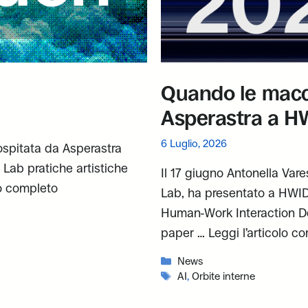
Quando le macch
Asperastra a 
6 Luglio, 2026
ospitata da Asperastra
l Lab pratiche artistiche
Il 17 giugno Antonella Vare
lo completo
Lab, ha presentato a HWID
Human-Work Interaction De
paper …
Leggi l’articolo c
Categorie
News
Tag
AI
,
Orbite interne