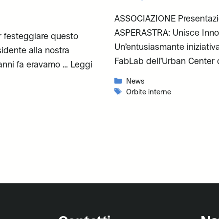
ASSOCIAZIONE Presentazion
ASPERASTRA: Unisce Innov
r festeggiare questo
Un’entusiasmante iniziativa
idente alla nostra
FabLab dell’Urban Center d
anni fa eravamo …
Leggi
Categorie
News
Tag
Orbite interne